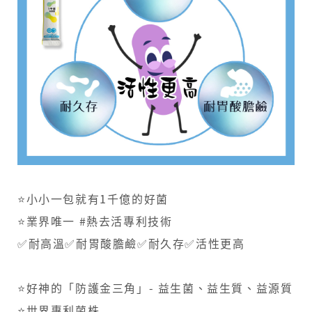
⭐小小一包就有1千億的好菌
⭐業界唯一 #熱去活專利技術
✅耐高溫✅耐胃酸膽鹼✅耐久存✅活性更高
⭐好神的「防護金三角」- 益生菌、益生質、益源質
⭐世界專利菌株