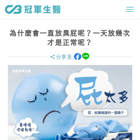
為
什
麼
為什麼會一直放臭屁呢？一天放幾次
會
才是正常呢？
一
分享至:
直
放
臭
屁
呢
？
一