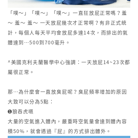
天
「噗～」「噗～」「噗～」一直狂放屁正常嗎？羞
放
～ 羞～ 羞～ 一天放屁幾次才正常啊？有非正式統
幾
計，每個人每天平均會放屁多達14次，而排出的氣
體達到…500到700毫升。
次
才
^美國克利夫蘭醫學中心強調：一天放屁14~23次都
是
屬很正常。
正
常
那…為什麼會一直放臭屁呢？臭屁頻率增加的原因
大致可以分為5點：
呢
➊狼吞虎嚥
？
大量的空氣進入體內，嚴重時空氣量會達到體內容
積50%，就會透過『屁』的方式排出體外。