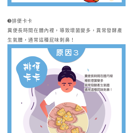
➌排便卡卡
糞便長時間在體內裡，導致壞菌變多，異常發酵產
生氣體，通常這種屁味刺鼻！