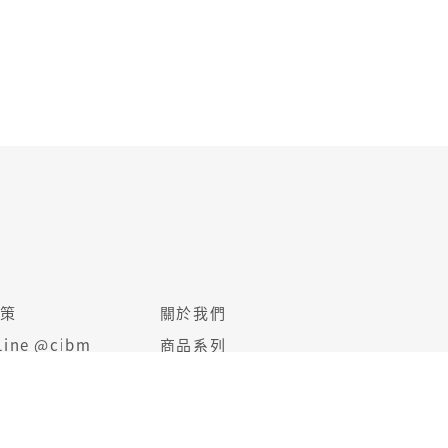
政策
關於我們
ine @cibm
商品系列
牌大使 @nap0990c
冠軍知識讚
各方推薦
產品食用簡介