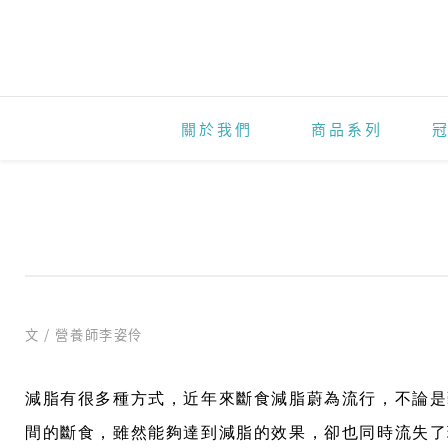
斷
食
減
脂
關於我們
商品系列
適
合
我
嗎
？
文 / 營養師李姿伶
減脂有很多種方式，近年來斷食減脂蔚為流行，不論是藝人
間的斷食，雖然能夠達到減脂的效果，卻也同時流失了