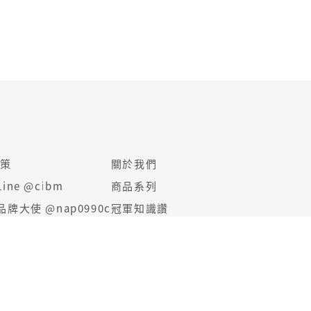
政策
關於我們
ine @cibm
商品系列
牌大使 @nap0990c
冠軍知識讚
各方推薦
產品食用簡介
品牌大使計劃
網站地圖