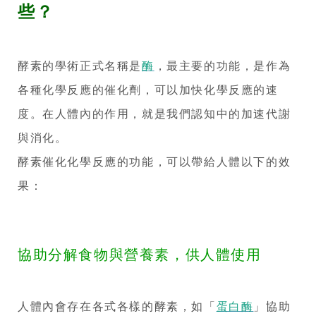
時
些？
機
和
酵素的學術正式名稱是
酶
，最主要的功能，是作為
適
各種化學反應的催化劑，可以加快化學反應的速
用
度。在人體內的作用，就是我們認知中的加速代謝
與消化。
對
酵素催化化學反應的功能，可以帶給人體以下的效
象
果：
！
協助分解食物與營養素，供人體使用
人體內會存在各式各樣的酵素，如「
蛋白酶
」協助