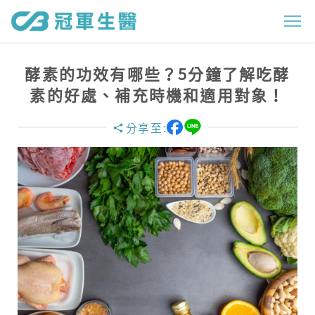
酵
素
的
酵素的功效有哪些？5分鐘了解吃酵
功
素的好處、補充時機和適用對象！
效
分享至:
有
哪
些
？
5
分
鐘