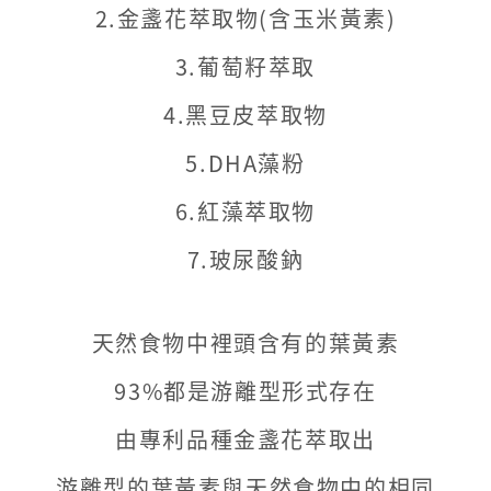
保
2.金盞花萃取物(含玉米黃素)
養
3.葡萄籽萃取
品
~
4.黑豆皮萃取物
冠
5.DHA藻粉
軍
6.紅藻萃取物
國
7.玻尿酸鈉
際
生
天然食物中裡頭含有的葉黃素
醫
93%都是游離型形式存在
/
由專利品種金盞花萃取出
晶
游離型的葉黃素與天然食物中的相同