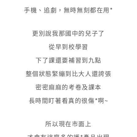
養
手機、追劇，無時無刻都在用*
靠
這
更別說我那國中的兒子了
個
從早到校學習
！
下了課還要補習到九點
游
整個狀態緊繃到比大人還誇張
離
密密麻麻的考卷及課本
型
長時間盯著看真的很傷*啊~
葉
黃
所以現在市面上
素