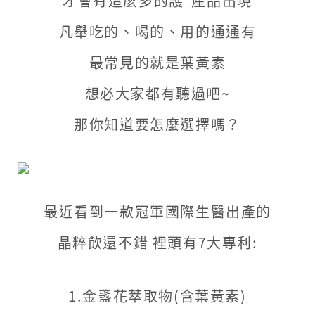
才會有這麼多的護*產品出現
好
凡舉吃的、喝的、用的通通有
吸
收
最常見的就是葉黃素
~
想必大家都有聽過吧~
7
那你知道要怎麼選擇嗎？
大
專
利
最近看到一款冠軍國際生醫出產的
葉
晶粹飲還不錯 裡頭有7大專利:
黃
素
1.金盞花萃取物(含葉黃素)