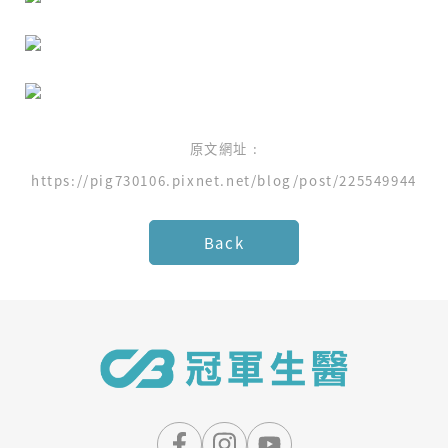
原文網址 :
https://pig730106.pixnet.net/blog/post/225549944
Back