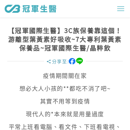
【
冠
軍
【冠軍國際生醫】3C族保養靠這個！
國
游離型葉黃素好吸收~7大專利葉黃素
際
保養品~冠軍國際生醫/晶粹飲
生
分享至:
醫
疫情期間關在家
】
想必大人小孩的**都吃不消了吧~
3
其實不用等到疫情
C
現代人的*本來就是用量過度
族
保
平常上班看電腦、看文件、下班看電視、