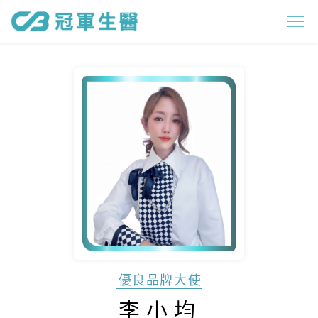
李
小
均
優良品牌大使
李小均