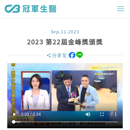
2
0
2
Sep.11.2023
3
2023 第22屆金峰獎頒獎
第
分享至:
2
2
屆
金
峰
獎
頒