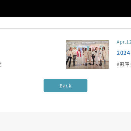
Apr.1
202
使
#冠軍
Back