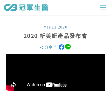
2
0
2
Mar.11.2020
0
2020 新美妍產品發布會
新
分享至:
美
妍
產
品
發
布
會