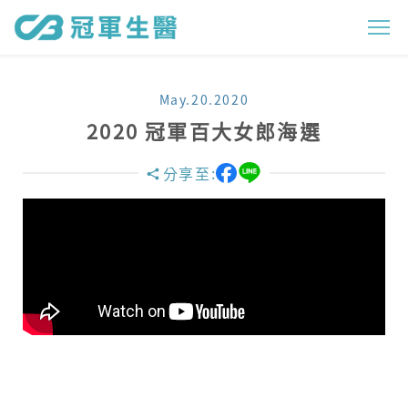
2
0
2
May.20.2020
0
2020 冠軍百大女郎海選
冠
分享至:
軍
百
大
女
郎
海
選