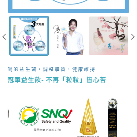
皆
心
苦
_
健
康
喝的益生菌，調整體質，健康維持
保
冠軍益生飲- 不再「粒粒」皆心苦
健
|
冠
軍