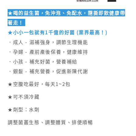
生
★喝的益生菌，免沖泡、免配水，隨撕即飲健康帶
醫
著走！
★
小小一包就有1千億的好菌 (業界最高！)
．成人 - 滋補強身，調節生理機能
．孕婦 - 產前產後保養，健康維持
．小孩 - 補充好菌，營養補給
．銀髮 - 補充營養，促進新陳代謝
★空腹吃最好，每天1~2包
★可不須冷藏
★劑型：水劑
調整菌叢生態、調整體質、排便順暢