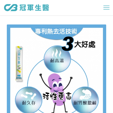
冠
軍
益
生
飲
-
不
再
「
粒
粒
」