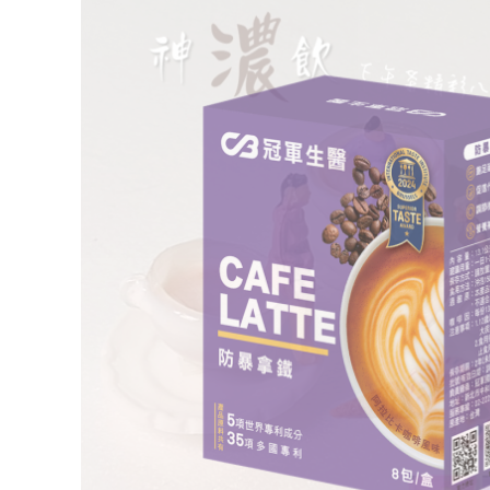
了
_
孅
體
活
力
|
冠
軍
生
醫