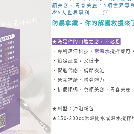
顏美容、青春美麗。5項世界專
🌈5大世界專利
防暴拿鐵 - 你的解饞救援來
★滿足你的口腹之慾，不必忍
．專利速溶科技，
常溫水
攪拌即可
．飽足延長，又低卡
．促進代謝、調節機能
．營養補給、增強體力
．排便順暢、養顏美容、青春美麗
★劑型：沖泡粉包
★150-200cc常溫開水或溫水攪