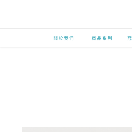
防
暴
拿
鐵
關於我們
商品系列
-
你
的
解
饞
救
援
來