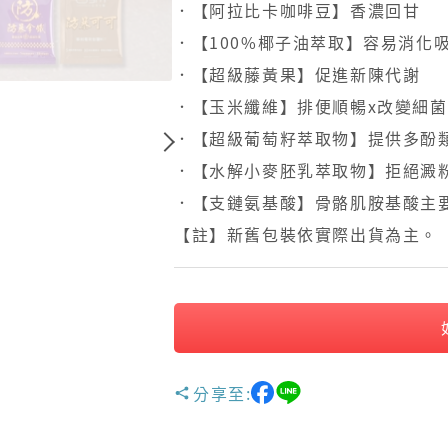
．【阿拉比卡咖啡豆】香濃回甘
．【100%椰子油萃取】容易消化
．【超級藤黃果】促進新陳代謝
．【玉米纖維】排便順暢x改變細
．【超級葡萄籽萃取物】提供多酚
．【水解小麥胚乳萃取物】拒絕澱
．【支鏈氨基酸】骨骼肌胺基酸主
【註】新舊包裝依實際出貨為主。
分享至: