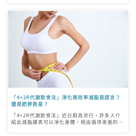
瘡、腸阻塞等健康問題
「4+2R代謝飲食法」淨化高效率減脂是謊言？
還是肥胖救星？
「4+2R代謝飲食法」近日蔚為流行，許多人介
紹此減脂課表可以淨化身體，經由循序漸進的攝
取不同的營養素，在120天內減少15公斤，或者
每月減少11%體脂。