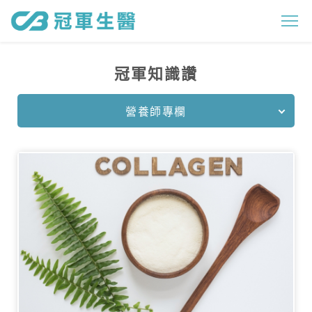
營
養
師
冠軍知識讚
專
欄
營養師專欄