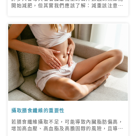
開始減肥，但其實我們應該了解：減重該注意的
不是數字而是體脂肪。
攝取膳食纖維的重要性
若膳食纖維攝取不足，可能導致內臟脂肪偏高，
增加高血壓、高血脂及高膽固醇的風險，且導致
易有飢餓感、肥胖、憇室炎、大腸直腸癌、痔