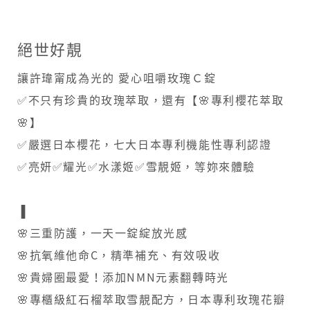
絕世好靚
讓許瑋甯成為光的 愛心咀嚼玫瑰Ｃ錠
✅不只有珍貴的玫瑰萃取，還有【🌸專利櫻花萃取
🌸】
✅嚴選日本櫻花，七大日本專利機能性專利認證
✅亮妍✅耀光✅水漾姬✅雪靚姬，等妳來體驗
▐
🌸三重防護，一天一錠綻放光感
🌸抗氧維他命C，精準補充、有效吸收
🌸貴婦圈最愛！添加NMN元素翻轉時光
🌸專櫃級紅石榴萃取雪靚配方，日本專利玫瑰花瓣