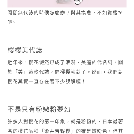
｣
閒閒無代誌的時候怎麼辦？與其摸魚，不如賞櫻🌸
粉
吧~
浪
漫
櫻櫻美代誌
保
近年來，櫻花儼然已成了浪漫、美麗的代名詞，關
養
於「美」這款代誌，問櫻櫻就對了。然而，我們對
術
櫻花其實一直存在著不少誤解喔！
不是只有粉嫩粉夢幻
許多人對櫻花的第一印象，就是粉粉的，日本最著
名的櫻花品種「染井吉野櫻」的確是嫩粉色，但其