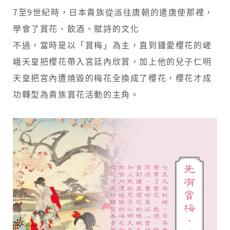
7至9世紀時，日本貴族從派往唐朝的遣唐使那裡，
學會了賞花、飲酒、賦詩的文化
不過，當時是以「賞梅」為主，直到鍾愛櫻花的嵯
峨天皇把櫻花帶入宮廷內欣賞，加上他的兒子仁明
天皇把宮內遭燒毀的梅花全換成了櫻花，櫻花才成
功轉型為貴族賞花活動的主角。​