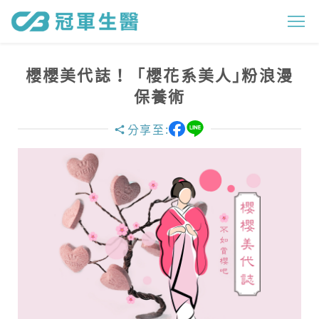
櫻
櫻
美
櫻櫻美代誌！「櫻花系美人｣粉浪漫
代
保養術
誌
分享至:
！
「
櫻
花
系
美
人