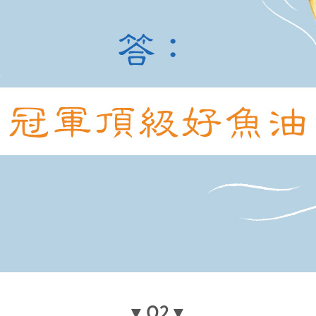
▼
Q2
▼