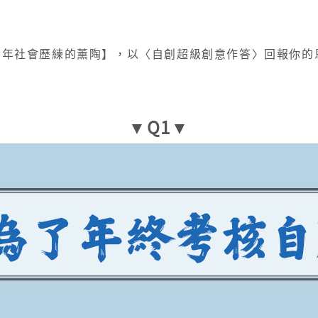
後多年社會歷練的薰陶】，以〈自創超級創意作答〉回報你的
▼Q1▼