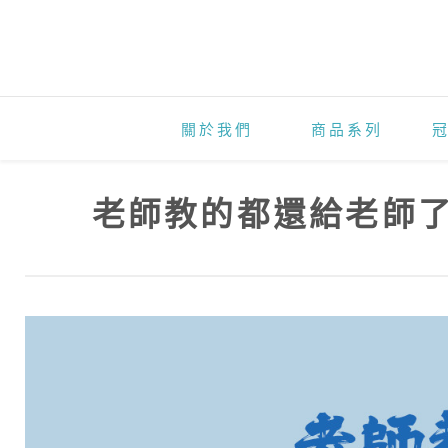
老
師
教
的
關於我們
商品系列
都
還
老師教的都還給老師
給
老
師
了
？
！