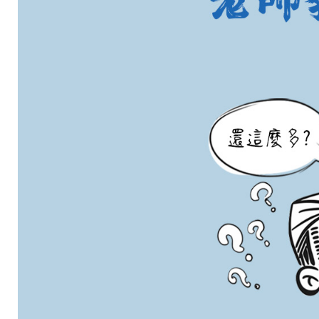
畢
業
多
年
，
學
校
所
學
的
知