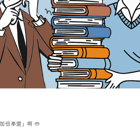
倍奉還」啊 🤲