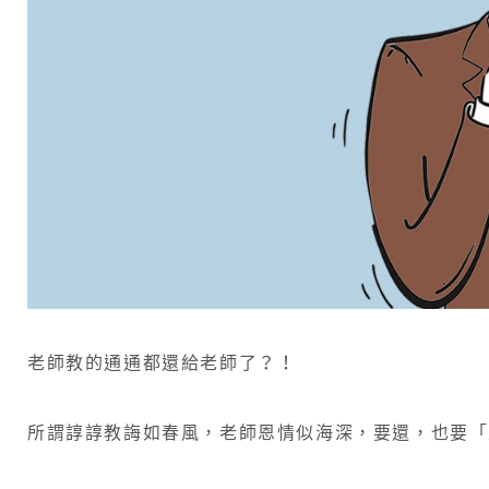
識
你
還
記
得
幾
成
呢
？
老師教的通通都還給老師了？！
所謂諄諄教誨如春風，老師恩情似海深，要還，也要「加