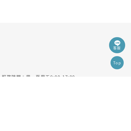
客服
Top
服務時間
周一至周五9:00-17:00
客服專線
02-22256189
客服信箱
cibm@cibm.com.tw