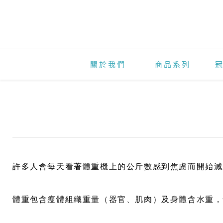
減
脂
七
步
關於我們
商品系列
驟
許多人會每天看著體重機上的公斤數感到焦慮而開始減
體重包含瘦體組織重量（器官、肌肉）及身體含水重，