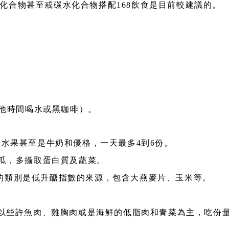
化合物甚至戒碳水化合物搭配168飲食是目前較建議的。
其他時間喝水或黑咖啡）。
、水果甚至是牛奶和優格，一天最多4到6份。
地瓜，多攝取蛋白質及蔬菜。
的類別是低升醣指數的來源，包含大燕麥片、玉米等。
餐以些許魚肉、雞胸肉或是海鮮的低脂肉和青菜為主，吃份