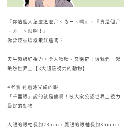
物
】
『你這個人怎麼這麼ㄕˋㄌㄧˋ啊』、『真是個ㄕ
人
ˋㄌㄧˋ眼啊！』
你曾經被這樣眼紅過嗎？
類
居
天生超級好視力，令人嘖嘖、又稱奇！讓我們一起
然
瞧瞧世界上【3大超級視力的動物】
沒
上
#老鷹 有過濾光線的眼
「千里眼」說的就是他啊！被大家公認世界上視力
榜
最好的動物
！
？
人眼的眼軸長約23mm，鷹眼的眼軸長約35mm，