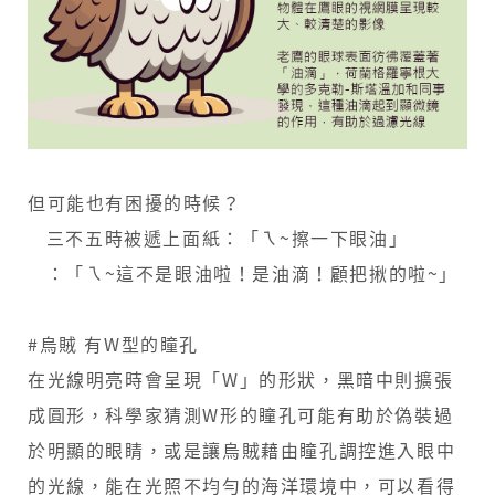
但可能也有困擾的時候？
​ ​ 三不五時被遞上面紙：「ㄟ~擦一下眼油」
​ ​ ：「ㄟ~這不是眼油啦！是油滴！顧把揪的啦~」
#烏賊 有W型的瞳孔
在光線明亮時會呈現「W」的形狀，黑暗中則擴張
成圓形，科學家猜測W形的瞳孔可能有助於偽裝過
於明顯的眼睛，或是讓烏賊藉由瞳孔調控進入眼中
的光線，能在光照不均勻的海洋環境中，可以看得