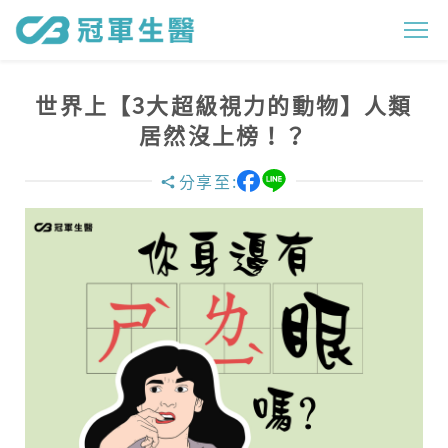
世
界
上
世界上【3大超級視力的動物】人類
【
居然沒上榜！？
3
分享至:
大
超
級
視
力
的
動