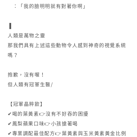
​ ​ ：「我的臉明明就有對著你啊」​
▐
人類是萬物之靈
那我們具有上述這些動物令人感到神奇的視覺系統
嗎？
抱歉，沒有喔！
但人類有冠軍生醫/
【冠軍晶粹飲】
✔喝的葉黃素👉沒有不好吞的困擾
✔鳳梨蘋果口味👉小孩搶著喝
✔專業調配最佳配方👉葉黃素與玉米黃素黃金比例