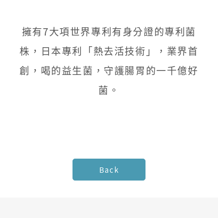
冠
擁有7大項世界專利有身分證的專利菌
軍
益
株，日本專利「熱去活技術」，業界首
生
創，喝的益生菌，守護腸胃的一千億好
飲
菌。
》
Back