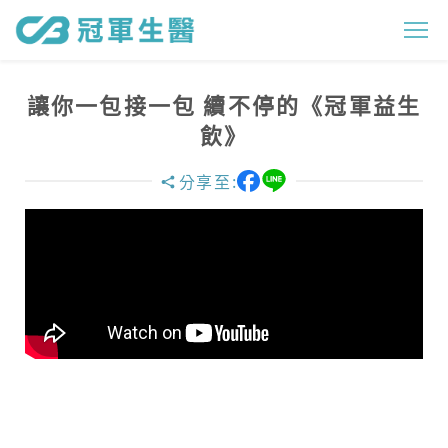
讓
你
一
讓你一包接一包 續不停的《冠軍益生
包
飲》
接
分享至:
一
包
續
不
停
的
《