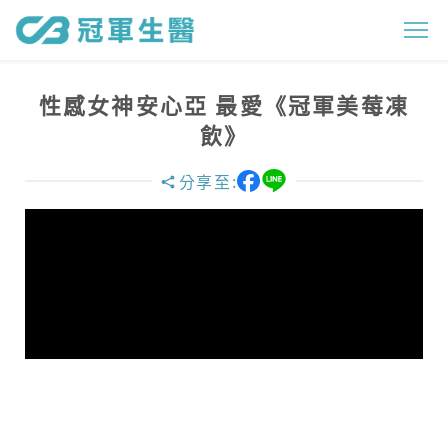
性
感
女
性感女神安心亞 最愛《冠軍美莓凍
神
飲》
安
分享至:
心
亞
最
愛
《
冠
軍