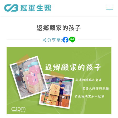
返
鄉
顧
返鄉顧家的孩子
家
分享至:
的
孩
子