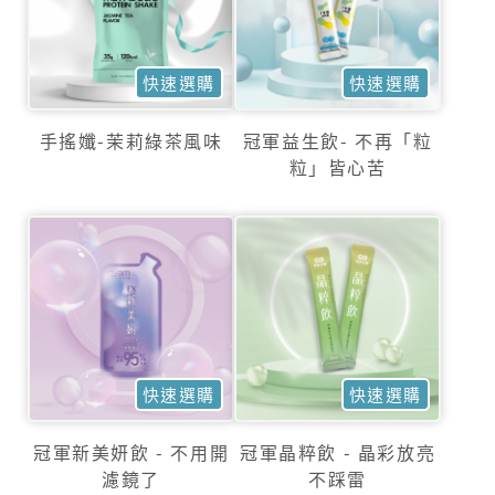
快速選購
快速選購
手搖孅-茉莉綠茶風味
冠軍益生飲- 不再「粒
粒」皆心苦
快速選購
快速選購
冠軍新美妍飲 - 不用開
冠軍晶粹飲 - 晶彩放亮
濾鏡了
不踩雷