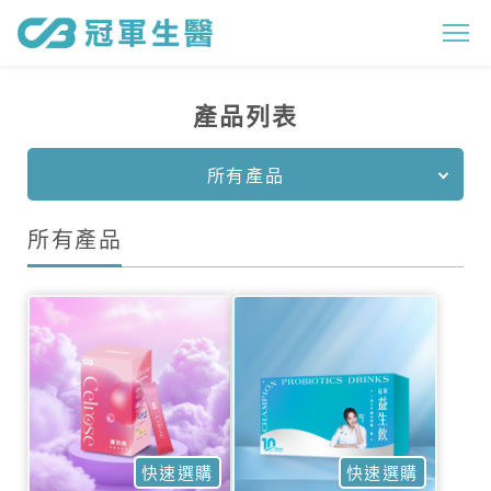
所
有
產
產品列表
品
_
所有產品
產
所有產品
品
列
表
|
冠
軍
快速選購
快速選購