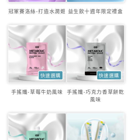
生
冠軍賽洛絲-打造水潤姬
益生飲十週年限定禮盒
醫
快速選購
快速選購
手搖孅-草莓牛奶風味
手搖孅-巧克力香草餅乾
風味