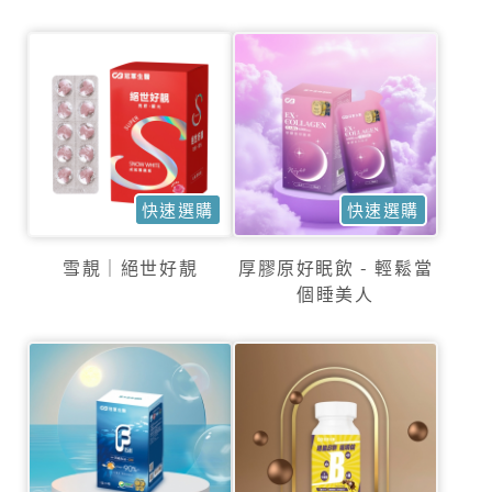
快速選購
快速選購
雪靚｜絕世好靚
厚膠原好眠飲 - 輕鬆當
個睡美人